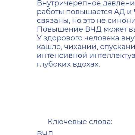
Внутричерепное давление
работы повышается АД и 
связаны, но это не синон
Повышение ВЧД может вы
У здорового человека вн
кашле, чихании, опускан
интенсивной интеллектуа
глубоких вдохах.
Ключевые слова:
ВЧД