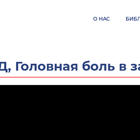
О НАС
БИБ
Д, Головная боль в з