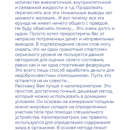
количестве внеклеточной, внутриклеточной
и связанной жидкости и т.д. Продолжать
перечислять все эти гениальные выводы нет
никакого желания… И вот почему: вся эта
ерунда не имеет ничего общего с правдой.
Не буду объяснять почему…. Это очень долго и
нудно. Просто хотел предостеречь Вас от
напрасно потраченных денег и неправильных
выводов. В подтверждение своих слов могу
сказать, что ни один грамотный спортсмен
серьезного уровня не пользуется данной
методикой для оценки своего состояния,
равно как и ни одна спортивная федерация.
Это всего лишь способ заработать деньги для
недобросовестных «помощников». Пусть это
останется на их совести…
Расскажу Вам лучше о калиперометрии. Это
простой, достаточно точный, дешевый метод,
который можно использовать в домашних
условиях. Он основан на измерении толщины
кожно-жировых складок на определенных
участках тела при помощи специального
устройства. Калиперометрия, как правило,
используется для определения содержания
жира в организме. В основе метода лежит