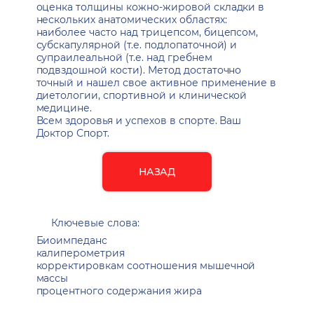
оценка толщины кожно-жировой складки в
нескольких анатомических областях:
наиболее часто над трицепсом, бицепсом,
субскапулярной (т.е. подлопаточной) и
супраилеальной (т.е. над гребнем
подвздошной кости). Метод достаточно
точный и нашел свое активное применение в
диетологии, спортивной и клинической
медицине.
Всем здоровья и успехов в спорте. Ваш
Доктор Спорт.
НАЗАД
Ключевые слова:
Биоимпеданс
калиперометрия
корректировкам соотношения мышечной
массы
процентного содержания жира