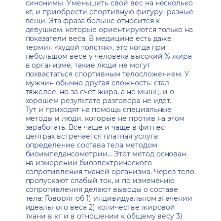
синонимы. Уменьшить свой вес на несколько
кг, и приобрести спортивную фигуру- разные
вещи. Эта фраза больше относится к
девушкам, которые ориентируются только на
показатели веса. В медицине есть даже
термин «худой толстяк», это когда при
небольшом весе у человека высокий % жира
в организме, такие люди не могут
похвастаться спортивным телосложением. У
мужчин обычно другая сложность: стал
тяжелее, но за счет жира, а не мышц, и о
хорошем результате разговора не идет.
Тут и приходят на помощь специальные
методы и люди, которые не против на этом
заработать. Все чаще и чаще в фитнес
центрах встречается платная услуга:
определение состава тела методом
биоимпедансометрии… Этот метод основан
на измерении биоэлектрического
сопротивления тканей организма. Через тело
пропускают слабый ток, и по изменению
сопротивления делают выводы о составе
тела: Говорят об 1) индивидуальном значении
идеального веса 2) количестве жировой
ткани в кг и в отношении к общему весу 3)