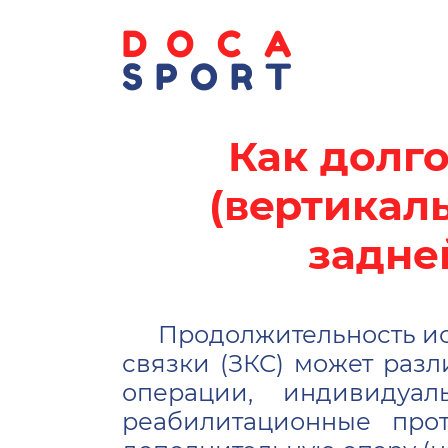
Как долг
(вертикал
задне
Продолжительность ис
связки (ЗКС) может разл
операции, индивидуа
реабилитационные прот