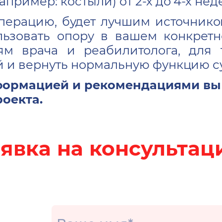
пример: костыли) от 2-х до 4-х не
перацию, будет лучшим источнико
ьзовать опору в вашем конкретн
ям врача и реабилитолога, для 
 и вернуть нормальную функцию су
формацией и рекомендациями вы 
оекта.
явка на консульта